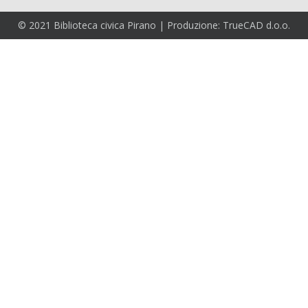
© 2021 Biblioteca civica Pirano | Produzione: TrueCAD d.o.o.