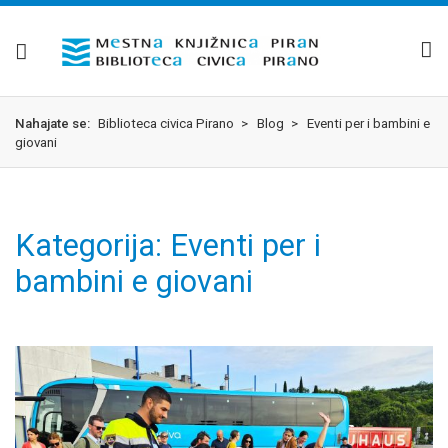
Skok
izjava
na
o
glavno
dostopnosti
vsebino
Nahajate se:
Biblioteca civica Pirano
>
Blog
>
Eventi per i bambini e
giovani
Kategorija: Eventi per i
bambini e giovani